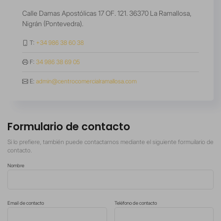
Calle Damas Apostólicas 17 OF. 121. 36370 La Ramallosa,
Nigrán (Pontevedra).
T:
+34 986 38 60 38
F:
34 986 38 69 05
E:
admin@centrocomercialramallosa.com
Formulario de contacto
Si lo prefiere, también puede contactarnos mediante el siguiente formuilario de
contacto.
Nombre
Email de contacto
Teléfono de contacto